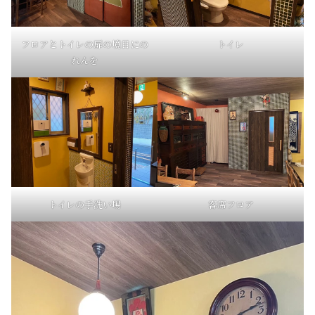
フロアとトイレの扉の境目にの
トイレ
れんを
トイレの手洗い場
客席フロア